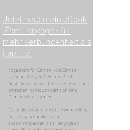
Jetzt neu: mein eBook
"Familienyoga - für
mehr Verbundenheit als
Familie"
Yoga steht für Einheit - die Einheit
zwischen Körper, Geist und Seele.
Auch die Familie bildet eine Einheit - aus
einzelnen Individuen darf sich eine
Gemeinschaft formen.
Es ist also absolut nicht verwunderlich,
dass Yoga & Familie so gut
zusammenpassen, Familienyoga so
wertvoll ist und echte Verbindung