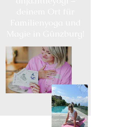
anja.littleyogi –
deinem Ort für
Familienyoga und
Magie in Günzburg!