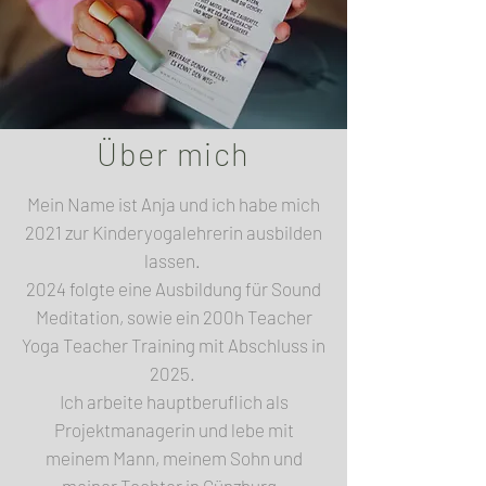
Über mich
Mein Name ist Anja und ich habe mich
2021 zur Kinderyogalehrerin ausbilden
lassen.
2024 folgte eine Ausbildung für Sound
Meditation, sowie ein 200h Teacher
Yoga Teacher Training mit Abschluss in
2025.
Ich arbeite hauptberuflich als
Projektmanagerin und lebe mit
meinem Mann, meinem Sohn und
meiner Tochter in Günzburg.