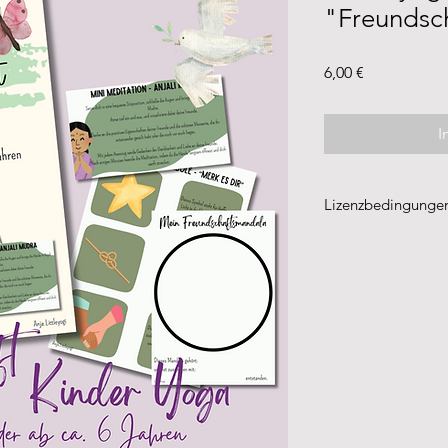
"Freundsc
Preis
6,00 €
I
Lizenzbedingunge
Nur die Personen, 
ordnungsgemäß erw
zur Nutzung.
Die Inhalte dieses
geschützt. Eine Ver
etc. sind nicht gest